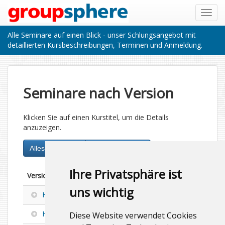
Toggl
navig
Alle Seminare auf einen Blick - unser Schlungsangebot mit
detaillierten Kursbeschreibungen, Terminen und Anmeldung.
Seminare nach Version
Klicken Sie auf einen Kurstitel, um die Details
anzuzeigen.
Alles zuklappen
Alles aufklappen
Ihre Privatsphäre ist
Version
Thema
Kurstitel
Kurscode
uns wichtig
HCL Notes Domino 14.5
HCL Notes Domino 14.0
Diese Website verwendet Cookies